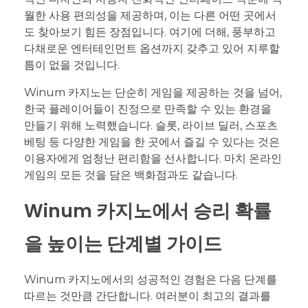
월한 사용 편의성을 제공하며, 이는 다른 어떤 곳에서
도 찾아보기 힘든 장점입니다. 여기에 더해, 풍부하고
다채로운 엔터테인먼트 옵션까지 갖추고 있어 지루할
틈이 없을 것입니다.
Winum 카지노는 단순히 게임을 제공하는 것을 넘어,
한국 플레이어들이 진정으로 만족할 수 있는 환경을
만들기 위해 노력했습니다. 슬롯, 라이브 딜러, 스포츠
베팅 등 다양한 게임을 한 곳에서 즐길 수 있다는 것은
이용자에게 엄청난 편리함을 선사합니다. 마치 온라인
게임의 모든 것을 담은 백화점과도 같습니다.
Winum 카지노에서 승리 확률
을 높이는 단계별 가이드
Winum 카지노에서의 성공적인 경험은 다음 단계를
따르는 것만큼 간단합니다. 여러분이 최고의 결과를