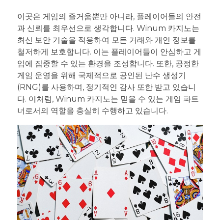
이곳은 게임의 즐거움뿐만 아니라, 플레이어들의 안전
과 신뢰를 최우선으로 생각합니다. Winum 카지노는
최신 보안 기술을 적용하여 모든 거래와 개인 정보를
철저하게 보호합니다. 이는 플레이어들이 안심하고 게
임에 집중할 수 있는 환경을 조성합니다. 또한, 공정한
게임 운영을 위해 국제적으로 공인된 난수 생성기
(RNG)를 사용하며, 정기적인 감사 또한 받고 있습니
다. 이처럼, Winum 카지노는 믿을 수 있는 게임 파트
너로서의 역할을 충실히 수행하고 있습니다.