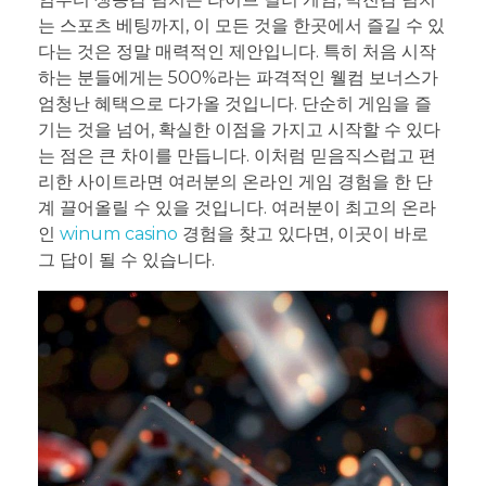
는 스포츠 베팅까지, 이 모든 것을 한곳에서 즐길 수 있
다는 것은 정말 매력적인 제안입니다. 특히 처음 시작
하는 분들에게는 500%라는 파격적인 웰컴 보너스가
엄청난 혜택으로 다가올 것입니다. 단순히 게임을 즐
기는 것을 넘어, 확실한 이점을 가지고 시작할 수 있다
는 점은 큰 차이를 만듭니다. 이처럼 믿음직스럽고 편
리한 사이트라면 여러분의 온라인 게임 경험을 한 단
계 끌어올릴 수 있을 것입니다. 여러분이 최고의 온라
인
winum casino
경험을 찾고 있다면, 이곳이 바로
그 답이 될 수 있습니다.