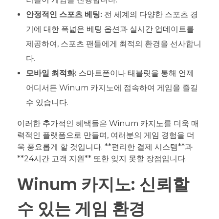
안정적인 스포츠 베팅:
전 세계의 다양한 스포츠 경
기에 대한 폭넓은 베팅 옵션과 실시간 업데이트를
제공하여, 스포츠 팬들에게 최적의 환경을 선사합니
다.
모바일 최적화:
스마트폰이나 태블릿을 통해 언제
어디서든 Winum 카지노에 접속하여 게임을 즐길
수 있습니다.
이러한 추가적인 혜택들은 Winum 카지노를 더욱 매
력적인 플랫폼으로 만들며, 여러분의 게임 경험을 더
욱 풍요롭게 할 것입니다. **편리한 결제 시스템**과
**24시간 고객 지원** 또한 잊지 못할 장점입니다.
Winum 카지노: 신뢰할
수 있는 게임 환경