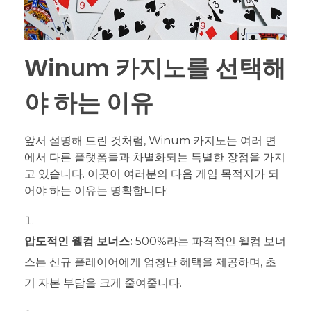
Winum 카지노를 선택해
야 하는 이유
앞서 설명해 드린 것처럼, Winum 카지노는 여러 면
에서 다른 플랫폼들과 차별화되는 특별한 장점을 가지
고 있습니다. 이곳이 여러분의 다음 게임 목적지가 되
어야 하는 이유는 명확합니다:
압도적인 웰컴 보너스:
500%라는 파격적인 웰컴 보너
스는 신규 플레이어에게 엄청난 혜택을 제공하며, 초
기 자본 부담을 크게 줄여줍니다.