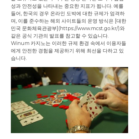
성과 안전성을 나타내는 중요한 지표가 됩니다. 예를
들어, 한국의 경우 온라인 도박에 대한 규제가 엄격하
며, 이를 준수하는 해외 사이트들의 운영 방식은 [대한
민국 문화체육관광부](https://www.mcst.go.kr/)와
같은 공식 기관의 발표를 참고할 수 있습니다.
Winum 카지노는 이러한 규제 환경 속에서 이용자들
에게 안전한 경험을 제공하기 위해 최선을 다하고 있
습니다.