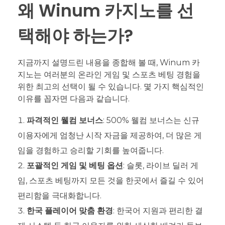
왜 Winum 카지노를 선
택해야 하는가?
지금까지 설명드린 내용을 종합해 볼 때, Winum 카
지노는 여러분의 온라인 게임 및 스포츠 베팅 경험을
위한 최고의 선택이 될 수 있습니다. 몇 가지 핵심적인
이유를 꼽자면 다음과 같습니다.
파격적인 웰컴 보너스
: 500% 웰컴 보너스는 신규
이용자에게 엄청난 시작 자금을 제공하여, 더 많은 게
임을 경험하고 승리할 기회를 높여줍니다.
포괄적인 게임 및 베팅 옵션
: 슬롯, 라이브 딜러 게
임, 스포츠 베팅까지 모든 것을 한곳에서 즐길 수 있어
편리함을 극대화합니다.
한국 플레이어 맞춤 환경
: 한국어 지원과 편리한 결