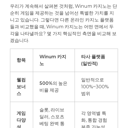
우리가 계속해서 살펴본 것처럼, Winum 카지노는 단
순히 게임을 제공하는 것을 넘어선 특별한 가치를 지
니고 있습니다. 그렇다면 다른 온라인 카지노 플랫폼
들과 비교했을 때, Winum 카지노는 어떤 면에서 두
각을 나타낼까요? 몇 가지 핵심적인 측면을 비교해 보
겠습니다.
Winum 카지
타사 플랫폼
항목
노
(일반적)
웰컴
일반적으로
500%
의 높은
보너
100%~300%
비율 제공
스
범위
슬롯, 라이브
게임
각 영역별 특
딜러, 스포츠
다양
화, 통합 경험
베팅 완벽 통
성
부족 가능성