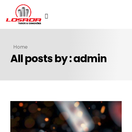
Home
All posts by : admin