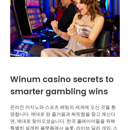
Winum casino secrets to
smarter gambling wins
온라인 카지노와 스포츠 베팅의 세계에 오신 것을 환
영합니다. 제대로 된 즐거움과 짜릿함을 찾고 계신다
면, 제대로 찾아오셨습니다. 한국 플레이어들을 위해
특별히 설계된 플랫폼에서 슬롯, 라이브 딜러 게임, 스