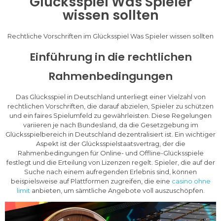
Glücksspiel Was Spieler
wissen sollten
Rechtliche Vorschriften im Glücksspiel Was Spieler wissen sollten
Einführung in die rechtlichen
Rahmenbedingungen
Das Glücksspiel in Deutschland unterliegt einer Vielzahl von
rechtlichen Vorschriften, die darauf abzielen, Spieler zu schützen
und ein faires Spielumfeld zu gewährleisten. Diese Regelungen
variieren je nach Bundesland, da die Gesetzgebung im
Glücksspielbereich in Deutschland dezentralisiert ist. Ein wichtiger
Aspekt ist der Glücksspielstaatsvertrag, der die
Rahmenbedingungen für Online- und Offline-Glücksspiele
festlegt und die Erteilung von Lizenzen regelt. Spieler, die auf der
Suche nach einem aufregenden Erlebnis sind, können
beispielsweise auf Plattformen zugreifen, die eine
casino ohne
limit
anbieten, um sämtliche Angebote voll auszuschöpfen.