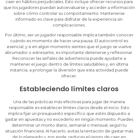
caer en hábitos perjudiciales. Esto incluye ofrecer recursos para
que los jugadores puedan autoevaluarse y acceder a información
sobre cómo controlar su comportamiento. Mantenerse
informado es clave para disfrutar de la experiencia sin
complicaciones.
Por último, ser un jugador responsable implica también conocer
cuándo es momento de hacer una pausa. El autocontrol es
esencial, y si en algún momento sientes que el juego se vuelve
abrumador o estresante, es importante detenerse y reflexionar.
Reconocer las señales de advertencia puede ayudarte a
mantener el juego dentro de límites saludables y, en última
instancia, a prolongar la diversión que esta actividad puede
ofrecer.
Estableciendo límites claros
Una de las prácticas más efectivas para jugar de manera
responsable es establecer límites claros desde el inicio. Esto
implica fijar un presupuesto específico que estés dispuesto a
gastar en apuestas y no excederlo en ningún momento. Puedes
determinar un monto diario, semanal o mensual, según tu
situación financiera. Al hacerlo, evitas la tentación de gastar más
de lo planeado y, por ende, reduces el riesgo de caer en