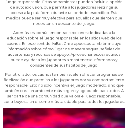
juego responsable. Estas herramientas pueden incluir la opción
de autoexclusión, que permite a los jugadores restringir su
acceso a la plataforma durante un período específico. Esta
medida puede ser muy efectiva para aquellos que sienten que
necesitan un descanso del juego.
Además, es común encontrar secciones dedicadas a la
educación sobre el juego responsable en los sitios web de los
casinos. En este sentido, IviBet Chile apuestas también incluye
información sobre cómo jugar de manera segura, señales de
advertencia y recursos de apoyo. Aprovechar estos recursos
puede ayudar a los jugadores a mantenerse informados y
conscientes de sus hábitos de juego.
Por otro lado, los casinos también suelen ofrecer programas de
fidelización que premian a los jugadores por su comportamiento
responsable. Esto no solo incentiva el juego moderado, sino que
también crea un ambiente más seguro y agradable para todos. Al
ser parte de una comunidad que valora el juego responsable,
contribuyes a un entorno más saludable para todos los jugadores.