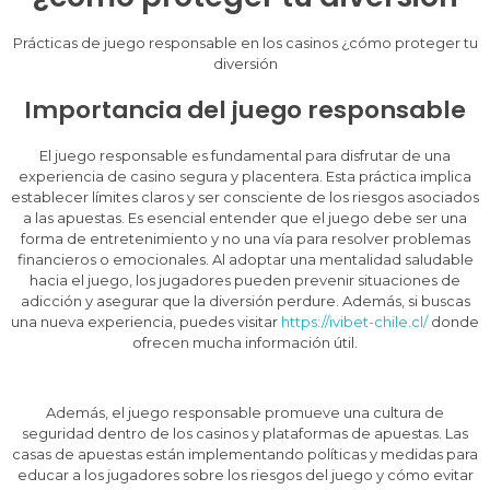
Prácticas de juego responsable en los casinos ¿cómo proteger tu
diversión
Importancia del juego responsable
El juego responsable es fundamental para disfrutar de una
experiencia de casino segura y placentera. Esta práctica implica
establecer límites claros y ser consciente de los riesgos asociados
a las apuestas. Es esencial entender que el juego debe ser una
forma de entretenimiento y no una vía para resolver problemas
financieros o emocionales. Al adoptar una mentalidad saludable
hacia el juego, los jugadores pueden prevenir situaciones de
adicción y asegurar que la diversión perdure. Además, si buscas
una nueva experiencia, puedes visitar
https://ivibet-chile.cl/
donde
ofrecen mucha información útil.
Además, el juego responsable promueve una cultura de
seguridad dentro de los casinos y plataformas de apuestas. Las
casas de apuestas están implementando políticas y medidas para
educar a los jugadores sobre los riesgos del juego y cómo evitar