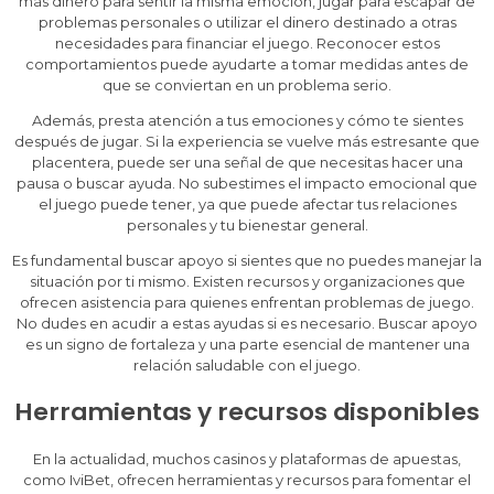
más dinero para sentir la misma emoción, jugar para escapar de
problemas personales o utilizar el dinero destinado a otras
necesidades para financiar el juego. Reconocer estos
comportamientos puede ayudarte a tomar medidas antes de
que se conviertan en un problema serio.
Además, presta atención a tus emociones y cómo te sientes
después de jugar. Si la experiencia se vuelve más estresante que
placentera, puede ser una señal de que necesitas hacer una
pausa o buscar ayuda. No subestimes el impacto emocional que
el juego puede tener, ya que puede afectar tus relaciones
personales y tu bienestar general.
Es fundamental buscar apoyo si sientes que no puedes manejar la
situación por ti mismo. Existen recursos y organizaciones que
ofrecen asistencia para quienes enfrentan problemas de juego.
No dudes en acudir a estas ayudas si es necesario. Buscar apoyo
es un signo de fortaleza y una parte esencial de mantener una
relación saludable con el juego.
Herramientas y recursos disponibles
En la actualidad, muchos casinos y plataformas de apuestas,
como IviBet, ofrecen herramientas y recursos para fomentar el