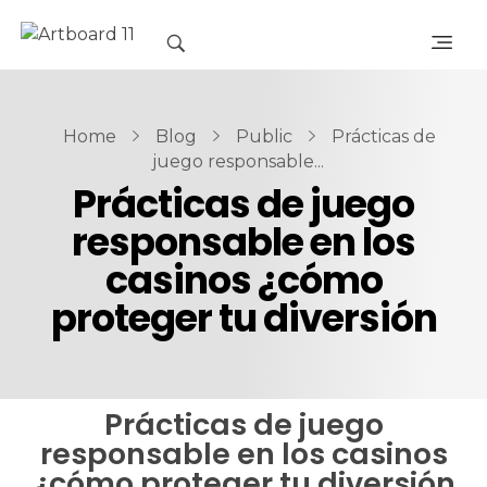
Home
Blog
Public
Prácticas de
juego responsable...
Prácticas de juego
responsable en los
casinos ¿cómo
proteger tu diversión
Prácticas de juego
responsable en los casinos
¿cómo proteger tu diversión