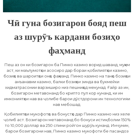
Чӣ гуна бозигарон бояд пеш
аз шурӯъ кардани бозиҳо
фаҳманд
Пеш аз он ки бозигарон ба Пинко казино ворид шаванд, муҳим
аст, ки маълумотҳои асосиро дар бораи қобилиятҳои казино,
бозиҳо ва шароитҳои онҳо фаҳманд. Пинко казино на танҳо бозиҳои
анъанавии казино, балки бозиҳои зинда ва букмейки
хидматрасонии варзиширо низ пешниҳод мекунад. Ғайр аз ин,
бозигарон метавонанд бо крипто пул кор кунанд, ки ин
имкониятҳои нав ва ҷолибе барои дӯстдорони ин технологияи
нав мебошад.
Қобилиятҳои мукофотҳо ва бонустҳо дар Пинко казино низ хеле
ҷолиб аст. Бозигарон метавонанд бо бонуси истиқболии 150%
то 10,000 доллар ва 250 спини ройгон шурӯъ кунанд. Инчунин,
барои бозигарони нав, Пинко казино мукофоти бе пасандоз