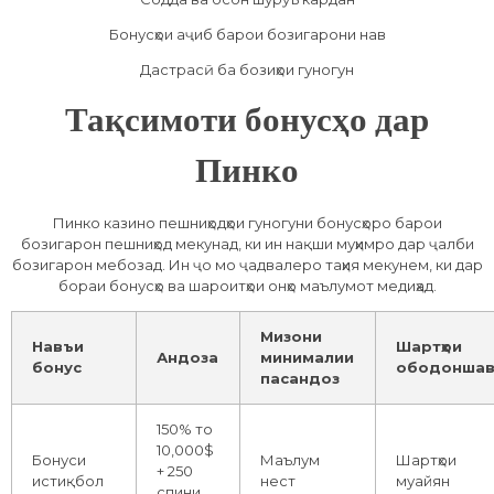
Бонусҳои аҷиб барои бозигарони нав
Дастрасӣ ба бозиҳои гуногун
Тақсимоти бонусҳо дар
Пинко
Пинко казино пешниҳодҳои гуногуни бонусҳоро барои
бозигарон пешниҳод мекунад, ки ин нақши муҳимро дар ҷалби
бозигарон мебозад. Ин ҷо мо ҷадвалеро таҳия мекунем, ки дар
бораи бонусҳо ва шароитҳои онҳо маълумот медиҳад.
Мизони
Навъи
Шартҳои
Андоза
минималии
бонус
ободонша
пасандоз
150% то
10,000$
Бонуси
Маълум
Шартҳои
+ 250
истиқбол
нест
муайян
спини