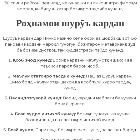
(50 спини ройгон) пешниҳод мекунад, ки ин имкониятро фароҳам
меорад, ки бидуни хатар бозиҳоро таҷриба кунанд.
Роҳнамои шурӯъ кардан
Шурӯъ кардан дар Пинко казино хеле осон ва шодбахш аст. Бо
пайравӣ кардани мароҳил гуногун, бозигарон метавонанд зуд
ба бозиҳои дӯстдоштаи худ дастрасӣ пайдо кунанд.
Ҳисоб эҷод кунед:
Ворид кардани маълумотҳои шахсӣ ва
таъсиси парол барои ҳисоб.
Маълумотатонро тасдиқ кунед:
Пеш аз шурӯъ кардан,
шумо бояд маълумотҳои шахсӣ ва ҳисобпулӣ худро тасдиқ
кунед.
Пасандозгузорӣ кунед:
Ворид кардани маблағи ба кумаки
бонк ё крипто.
Бози худро интихоб кунед:
Бозиҳои гуногун, аз ҷумла
бозиҳои зинда ва слотыҳоро интихоб кунед.
Бозӣ кунед:
Сари вақт бозиҳоро оғоз кунед ва лаззат баред.
Содда ва осон шурӯъ кардан