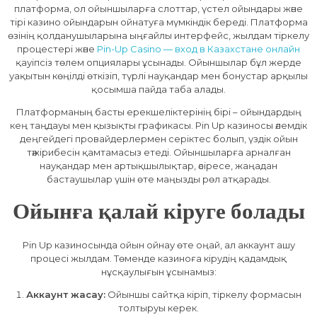
платформа, ол ойыншыларға слоттар, үстел ойындары және
тірі казино ойындарын ойнатуға мүмкіндік береді. Платформа
өзінің қолданушыларына ыңғайлы интерфейс, жылдам тіркелу
процестері және
Pin-Up Casino — вход в Казахстане онлайн
қауіпсіз төлем опциялары ұсынады. Ойыншылар бұл жерде
уақытын көңілді өткізіп, түрлі науқандар мен бонустар арқылы
қосымша пайда таба алады.
Платформаның басты ерекшеліктерінің бірі – ойындардың
кең таңдауы мен қызықты графикасы. Pin Up казиносы әлемдік
деңгейдегі провайдерлермен серіктес болып, үздік ойын
тәжірибесін қамтамасыз етеді. Ойыншыларға арналған
науқандар мен артықшылықтар, әсіресе, жаңадан
бастаушылар үшін өте маңызды рөл атқарады.
Ойынға қалай кіруге болады
Pin Up казиносында ойын ойнау өте оңай, ал аккаунт ашу
процесі жылдам. Төменде казиноға кірудің қадамдық
нұсқаулығын ұсынамыз:
Аккаунт жасау:
Ойыншы сайтқа кіріп, тіркелу формасын
толтыруы керек.