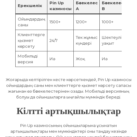
Pin Up
Бәсекелес
Бәсекелес
Ерекшелік
казиносы
A
B
Ойындардың
1500+
1200+
1000+
саны
Клиенттерге
Тек жұмыс
Шектеулі
қызмет
24/7
күндері
уақыт
көрсету
Мобильді
Иә
Жоқ
Иә
версия
Жоғарыда келтірілген кесте көрсеткендей, Pin Up казиносы
ойындардың саны мен клиенттерге қызмет көрсету сапасы
жағынан өз бәсекелестерінен озады. Мобильді версияның
болуы да ойыншыларға ыңғайлы мүмкіндік береді.
Кілтті артықшылықтар
Pin Up казиносының ойыншыларына ұсынатын
артықшылықтары мен мүмкіндіктері оны таңдау кезінде