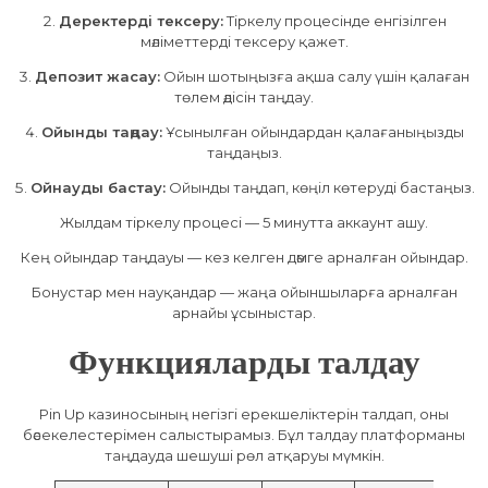
Деректерді тексеру:
Тіркелу процесінде енгізілген
мәліметтерді тексеру қажет.
Депозит жасау:
Ойын шотыңызға ақша салу үшін қалаған
төлем әдісін таңдау.
Ойынды таңдау:
Ұсынылған ойындардан қалағаныңызды
таңдаңыз.
Ойнауды бастау:
Ойынды таңдап, көңіл көтеруді бастаңыз.
Жылдам тіркелу процесі — 5 минутта аккаунт ашу.
Кең ойындар таңдауы — кез келген дәмге арналған ойындар.
Бонустар мен науқандар — жаңа ойыншыларға арналған
арнайы ұсыныстар.
Функцияларды талдау
Pin Up казиносының негізгі ерекшеліктерін талдап, оны
бәсекелестерімен салыстырамыз. Бұл талдау платформаны
таңдауда шешуші рөл атқаруы мүмкін.