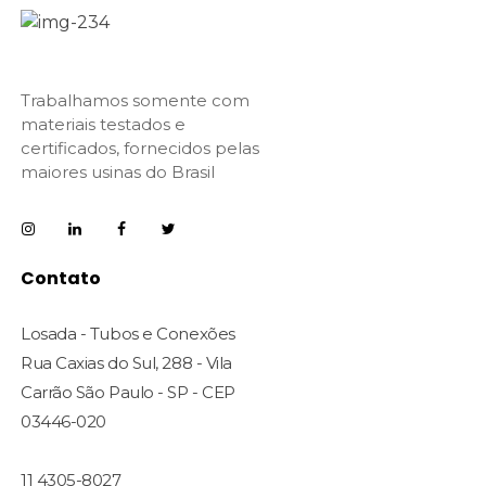
Trabalhamos somente com
materiais testados e
certificados, fornecidos pelas
maiores usinas do Brasil
Contato
Losada - Tubos e Conexões
Rua Caxias do Sul, 288 - Vila
Carrão São Paulo - SP - CEP
03446-020
11 4305-8027