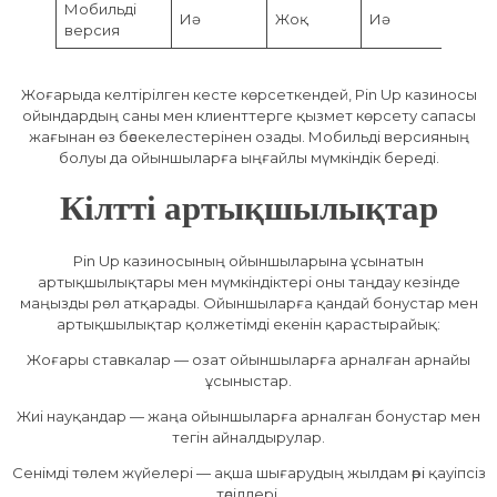
Мобильді
Иә
Жоқ
Иә
версия
Жоғарыда келтірілген кесте көрсеткендей, Pin Up казиносы
ойындардың саны мен клиенттерге қызмет көрсету сапасы
жағынан өз бәсекелестерінен озады. Мобильді версияның
болуы да ойыншыларға ыңғайлы мүмкіндік береді.
Кілтті артықшылықтар
Pin Up казиносының ойыншыларына ұсынатын
артықшылықтары мен мүмкіндіктері оны таңдау кезінде
маңызды рөл атқарады. Ойыншыларға қандай бонустар мен
артықшылықтар қолжетімді екенін қарастырайық:
Жоғары ставкалар — озат ойыншыларға арналған арнайы
ұсыныстар.
Жиі науқандар — жаңа ойыншыларға арналған бонустар мен
тегін айналдырулар.
Сенімді төлем жүйелері — ақша шығарудың жылдам әрі қауіпсіз
тәсілдері.