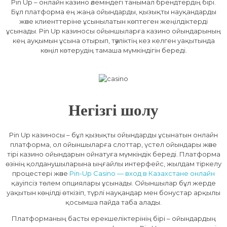
Pin Up – онлайн казино әлеміндегі танымал брендтердің бірі.
Бұл платформа ең жаңа ойындарды, қызықты науқандарды
және клиенттеріне ұсынылатын көптеген жеңілдіктерді
ұсынады. Pin Up казиносы ойыншыларға казино ойындарының
кең ауқымын ұсына отырып, тәуліктің кез келген уақытында
көңіл көтерудің тамаша мүмкіндігін береді.
Негізгі шолу
Pin Up казиносы – бұл қызықты ойындарды ұсынатын онлайн
платформа, ол ойыншыларға слоттар, үстел ойындары және
тірі казино ойындарын ойнатуға мүмкіндік береді. Платформа
өзінің қолданушыларына ыңғайлы интерфейс, жылдам тіркелу
процестері және
Pin-Up Casino — вход в Казахстане онлайн
қауіпсіз төлем опциялары ұсынады. Ойыншылар бұл жерде
уақытын көңілді өткізіп, түрлі науқандар мен бонустар арқылы
қосымша пайда таба алады.
Платформаның басты ерекшеліктерінің бірі – ойындардың