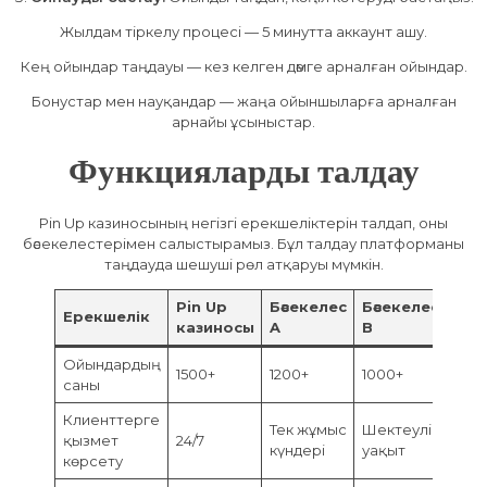
Жылдам тіркелу процесі — 5 минутта аккаунт ашу.
Кең ойындар таңдауы — кез келген дәмге арналған ойындар.
Бонустар мен науқандар — жаңа ойыншыларға арналған
арнайы ұсыныстар.
Функцияларды талдау
Pin Up казиносының негізгі ерекшеліктерін талдап, оны
бәсекелестерімен салыстырамыз. Бұл талдау платформаны
таңдауда шешуші рөл атқаруы мүмкін.
Pin Up
Бәсекелес
Бәсекелес
Ерекшелік
казиносы
A
B
Ойындардың
1500+
1200+
1000+
саны
Клиенттерге
Тек жұмыс
Шектеулі
қызмет
24/7
күндері
уақыт
көрсету