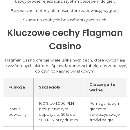
Łatwy proces rejestracji z szybkim dostępem do gier.
Bezpieczne metody płatności, które zapewniają wygodę.
Szansa na zdobycie bonusów przy wpłatach.
Kluczowe cechy Flagman
Casino
Flagman Casino oferuje wiele unikalnych cech, które wyróżniają
je wśród innych platform. Sprawdź poniższą tabelę, aby zobaczyć,
co czyni to kasyno wyjątkowym:
Dlaczego to
Funkcja
Szczegóły
ważne
100% do 1,000 PLN
Pomaga nowym
Bonus
przy pierwszym
graczom
powitalny
depozycie, 50% do
zwiększyć swoje
500 PLN przy drugim
środki na grę.