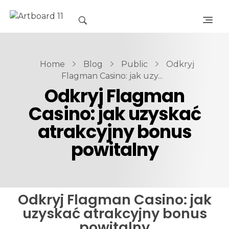
Home
Blog
Public
Odkryj
Flagman Casino: jak uzy...
Odkryj Flagman
Casino: jak uzyskać
atrakcyjny bonus
powitalny
Odkryj Flagman Casino: jak
uzyskać atrakcyjny bonus
powitalny