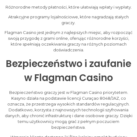
Różnorodne metody płatności, które ułatwiają wpłaty i wypłaty.
Atrakcyjne programy lojalnościowe, które nagradzają stałych
graczy.
Flagman Casino jest jednym z najlepszych miejsc, aby rozpocząć
swoją przygodę z grami online, oferując różnorodne korzyści,
które spełniają oczekiwania graczy na różnych poziomach
doświadczenia.
Bezpieczeństwo i zaufanie
w Flagman Casino
Bezpieczeństwo graczy jest w Flagman Casino priorytetem.
Kasyno działa na podstawie licencji Curaçao 8048/JAZ, co
oznacza, że przestrzega wysokich standardów regulacyjnych.
Dodatkowo, korzysta z najnowszych technologii szyfrowania
danych, aby chronić infrastrukturę i dane osobowe graczy. Dzięki
temu użytkownicy mogą grać z pełnym poczuciem
bezpieczeństwa.