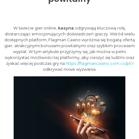
W świecie gier online,
kasyna
odgrywają kluczową rolę,
dostarczając emocjonujących doświadczeń graczy. Wśród wielu
dostępnych platform, Flagman Casino wyróżnia się bogatą ofertą
gier, atrakcyjnymi bonusami powitalnymi oraz szybkim procesem
wypłat. W tym artykule przyjrzymy się, jak można w pełni
wykorzystać możliwości tej platformy, aby cieszyć się ludźmi oraz
zyskać więcej podczas gry na
https://flagmancasino.com.co/pl/
i
odkrywać nowe wyzwania.