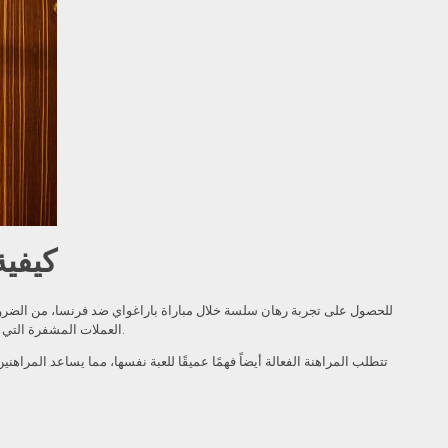
كيفية
للحصول على تجربة رهان سلسة خلال مباراة باراغواي ضد فرنسا، من الضروري ف
العملات المشفرة التي تضمن دفعاً فورياً. عملية فتح حساب جديدة تتطلب التأكد من البيانات المطلوبة وتفعيل الحساب قبل البدء في المراهنات.
تتطلب المراهنة الفعالة أيضاً فهمًا عميقًا للعبة نفسها، مما يساعد المراه