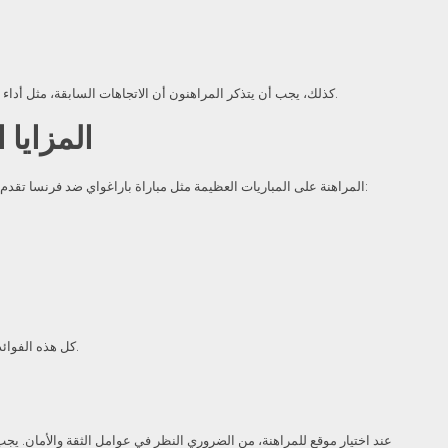
كذلك، يجب أن يتذكر المراهنون أن الاتجاهات السابقة، مثل أداء الفريقين في المباريات السابقة، تلعب دوراً مهماً في تشكيل القرارات. فهم كيفية تفاعل الفرق مع بعضها البعض غالباً ما يكون مؤشراً دقيقاً على الأداء المستقبلي.
المزايا 
المراهنة على المباريات العظيمة مثل مباراة باراغواي ضد فرنسا تقدم العديد من الفوائد للمراهنين. من خلال التحضير الجيد واستخدام الأدوات المناسبة، يمكن للمراهنين تحقيق نتائج إيجابية. هناك بعض الفوائد الرئيسية التي يجب مراعاتها:
كل هذه الفوائد تعزز من تجربة المراهنة وتزيد من فرص تحقيق الأرباح، مما يجعلها تجربة مشوقة للمراهنين المحترفين والهواة.
عند اختيار موقع للمراهنة، من الضروري النظر في عوامل الثقة والأمان. يجب