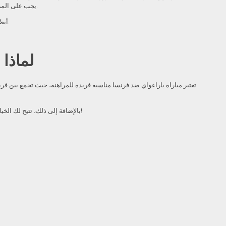
يجب على المراهنين التحقق من تصنيفات الموقع ومراجعات المستخدمين لضمان أن تكون تجربتهم آمنة وخالية من المخاطر.
أيضًا، من المهم أن تتوفر خيارات دعم فني موثوقة للمساعدة في حالة وجود أي مشكلات أثناء المراهنة.
لماذا 
تعتبر مباراة باراغواي ضد فرنسا مناسبة فريدة للمراهنة، حيث تجمع بين فري
بالإضافة إلى ذلك، تتيح لك الخيارات المتاحة للاستمتاع بالمراهنات الحية، التي تعزز من تجربتك وتضيف عنصر التشويق. لذا، كن مستعدًا للعب واستمتع بالمباراة!