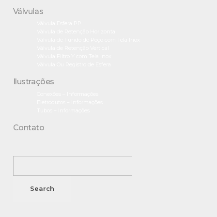
Válvulas
Válvula Esfera PP
Válvula de Retenção Horizontal
Válvula de Fundo de Poço com Tela Inox
Válvula de Retenção Vertical
Válvula Filtro Y com Tela Inox
Válvula Ou Registro de Esfera
Ilustrações
Conexões – Informações
Eletrodutos – Informações
Tubos – Informações
Contato