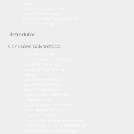
Cruzeta
Cotovelo 90° Macho/fêmea
Cotovelo 90° de Redução
Buchas de Redução Macho/fêmea
Bujão Macho (plug)
Eletrodutos
Conexões Galvanizada
Bujão Macho (plug)
Buchas de Redução Macho/fêmea
Cotovelo 90° de Redução
Cotovelo 90° Macho/fêmea
Cruzeta
Curva 90° Fêmea/fêmea
Curva 90° Macho/fêmea
Curva 90° Macho/macho
Engates Flexíveis Alta Pressão
Flange Sextavada
Luva de Redução Fêmea/fêmea
Niples Duplos de Redução
Tampão Fêmea (cap)
Uniões de Assento Ferro Fêmea/fêmea
União de Assento Bronze Fêmea/fêmea
Conexões Aço Carbono para Solda