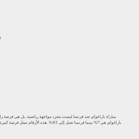
اختر طريقة الدفع المناسبة، مثل العملات المشفرة، لتسهيل عمليات السحب.
ق
مباراة باراغواي ضد فرنسا ليست مجرد مواجهة رياضية، بل هي فرصة رائعة
باراغواي هي 7% بينما فرنسا تصل إلى 3