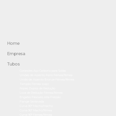
Home
Empresa
Tubos
Conexões Aço Carbono para Solda
Uniões de Assento Ferro Fêmea/fêmea
União de Assento Bronze Fêmea/fêmea
Tampão Fêmea (cap)
Niples Duplos de Redução
Luva de Redução Fêmea/fêmea
Engates Flexíveis Alta Pressão
Flange Sextavada
Curva 90° Macho/macho
Curva 90° Macho/fêmea
Curva 90° Fêmea/fêmea