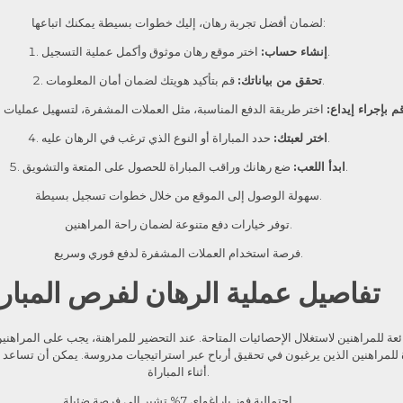
لضمان أفضل تجربة رهان، إليك خطوات بسيطة يمكنك اتباعها:
اختر موقع رهان موثوق وأكمل عملية التسجيل.
إنشاء حساب:
قم بتأكيد هويتك لضمان أمان المعلومات.
تحقق من بياناتك:
م بإجراء إيداع:
حدد المباراة أو النوع الذي ترغب في الرهان عليه.
اختر لعبتك:
ضع رهانك وراقب المباراة للحصول على المتعة والتشويق.
ابدأ اللعب:
سهولة الوصول إلى الموقع من خلال خطوات تسجيل بسيطة.
توفر خيارات دفع متنوعة لضمان راحة المراهنين.
فرصة استخدام العملات المشفرة لدفع فوري وسريع.
تفاصيل عملية الرهان لفرص المبارا
 للمراهنين لاستغلال الإحصائيات المتاحة. عند التحضير للمراهنة، يجب على المراهنين 
8%. هذه الأرقام تمثل فرصة كبيرة للمراهنين الذين يرغبون في تحقيق أرباح عبر استراتيجيات مدروسة.
أثناء المباراة.
احتمالية فوز باراغواي 7% تشير إلى فرصة ضئيلة.