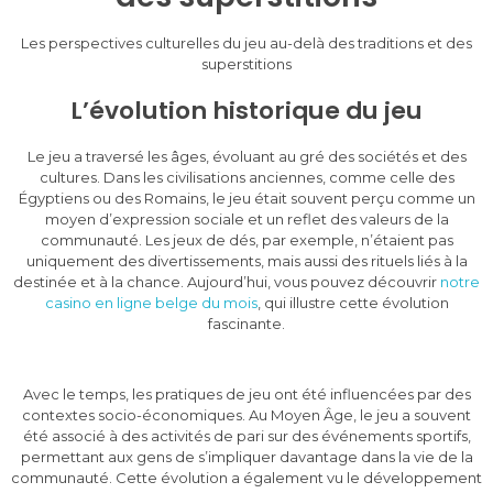
Les perspectives culturelles du jeu au-delà des traditions et des
superstitions
L’évolution historique du jeu
Le jeu a traversé les âges, évoluant au gré des sociétés et des
cultures. Dans les civilisations anciennes, comme celle des
Égyptiens ou des Romains, le jeu était souvent perçu comme un
moyen d’expression sociale et un reflet des valeurs de la
communauté. Les jeux de dés, par exemple, n’étaient pas
uniquement des divertissements, mais aussi des rituels liés à la
destinée et à la chance. Aujourd’hui, vous pouvez découvrir
notre
casino en ligne belge du mois
, qui illustre cette évolution
fascinante.
Avec le temps, les pratiques de jeu ont été influencées par des
contextes socio-économiques. Au Moyen Âge, le jeu a souvent
été associé à des activités de pari sur des événements sportifs,
permettant aux gens de s’impliquer davantage dans la vie de la
communauté. Cette évolution a également vu le développement