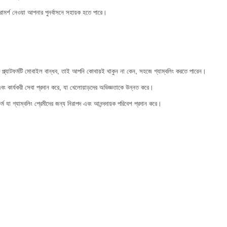
পরামর্শ নেওয়া আপনার পুনর্বাসনে সহায়ক হতে পারে।
 প্ল্যাটফর্মটি মোবাইল বান্ধব, তাই আপনি কোথায়ই থাকুন না কেন, সহজে গ্যাম্বলিং করতে পারেন।
ং কার্যকরী সেবা প্রদান করে, যা খেলোয়াড়দের অভিজ্ঞতাকে উন্নত করে।
 যা গ্যাম্বলিং প্রেমীদের জন্য নিরাপদ এবং আনন্দদায়ক পরিবেশ প্রদান করে।