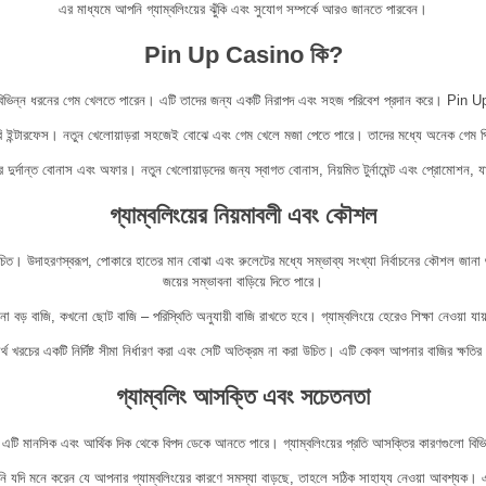
এর মাধ্যমে আপনি গ্যাম্বলিংয়ের ঝুঁকি এবং সুযোগ সম্পর্কে আরও জানতে পারবেন।
Pin Up Casino কি?
া বিভিন্ন ধরনের গেম খেলতে পারেন। এটি তাদের জন্য একটি নিরাপদ এবং সহজ পরিবেশ প্রদান করে। Pin 
ইন্টারফেস। নতুন খেলোয়াড়রা সহজেই বোঝে এবং গেম খেলে মজা পেতে পারে। তাদের মধ্যে অনেক গেম প্রিম
্দান্ত বোনাস এবং অফার। নতুন খেলোয়াড়দের জন্য স্বাগত বোনাস, নিয়মিত টুর্নামেন্ট এবং প্রোমোশন, 
গ্যাম্বলিংয়ের নিয়মাবলী এবং কৌশল
কা উচিত। উদাহরণস্বরূপ, পোকারে হাতের মান বোঝা এবং রুলেটের মধ্যে সম্ভাব্য সংখ্যা নির্বাচনের কৌশল জা
জয়ের সম্ভাবনা বাড়িয়ে দিতে পারে।
খনো বড় বাজি, কখনো ছোট বাজি – পরিস্থিতি অনুযায়ী বাজি রাখতে হবে। গ্যাম্বলিংয়ে হেরেও শিক্ষা নেওয়
থ খরচের একটি নির্দিষ্ট সীমা নির্ধারণ করা এবং সেটি অতিক্রম না করা উচিত। এটি কেবল আপনার বাজির ক্ষতির বি
গ্যাম্বলিং আসক্তি এবং সচেতনতা
। এটি মানসিক এবং আর্থিক দিক থেকে বিপদ ডেকে আনতে পারে। গ্যাম্বলিংয়ের প্রতি আসক্তির কারণগুলো বি
 আপনি যদি মনে করেন যে আপনার গ্যাম্বলিংয়ের কারণে সমস্যা বাড়ছে, তাহলে সঠিক সাহায্য নেওয়া আবশ্য