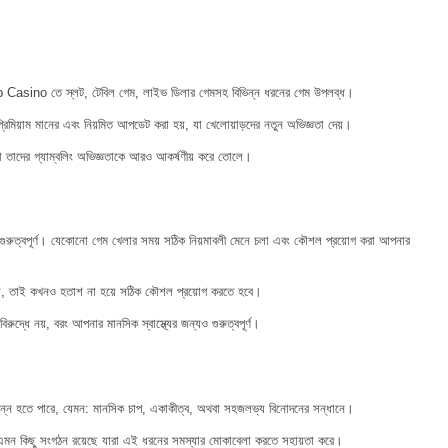
Up Casino তে স্লট, টেবিল গেম, লাইভ ডিলার গেমসহ বিভিন্ন ধরনের গেম উপলব্ধ।
িয়াম মানের এবং নিয়মিত আপডেট করা হয়, যা খেলোয়াড়দের নতুন অভিজ্ঞতা দেয়।
যা তাদের গ্যাম্বলিং অভিজ্ঞতাকে আরও আকর্ষণীয় করে তোলে।
না গুরুত্বপূর্ণ। যেকোনো গেম খেলার সময় সঠিক নিয়মাবলী মেনে চলা এবং কৌশল প্রয়োগ করা আপনার
া যায়, তাই কখনও হতাশ না হয়ে সঠিক কৌশল প্রয়োগ করতে হবে।
রুদ্ধে নয়, বরং আপনার মানসিক স্বাস্থ্যের জন্যও গুরুত্বপূর্ণ।
ভিন্ন হতে পারে, যেমন: মানসিক চাপ, একাকীত্ব, অথবা সহজলভ্য বিনোদনের সন্ধানে।
ক। এমন কিছু সংগঠন রয়েছে যারা এই ধরনের সমস্যার মোকাবেলা করতে সহায়তা করে।