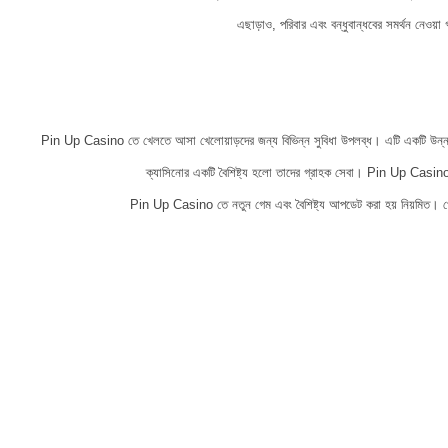
এছাড়াও, পরিবার এবং বন্ধুবান্ধবের সমর্থন নেওয়া
Pin Up Casino তে খেলতে আসা খেলোয়াড়দের জন্য বিভিন্ন সুবিধা উপলব্ধ। এটি একটি উন্নত সিস্
ক্যাসিনোর একটি বৈশিষ্ট্য হলো তাদের গ্রাহক সেবা। Pin Up Casino তে
Pin Up Casino তে নতুন গেম এবং বৈশিষ্ট্য আপডেট করা হয় নিয়মিত। খেলোয়