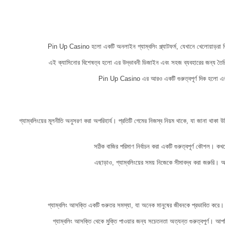
Pin Up Casino হলো একটি অনলাইন গ্যাম্বলিং প্ল্যাটফর্ম, যেখানে খেলোয়াড়র
এই ক্যাসিনোর বিশেষত্ব হলো এর উদ্ভাবনী ডিজাইন এবং সহজ ব্যবহারের জন্য তৈরি 
Pin Up Casino এর আরও একটি গুরুত্বপূর্ণ দিক হলো এর দুর
গ্যাম্বলিংয়ের মূলনীতি অনুসরণ করা অপরিহার্য। প্রতিটি গেমের নিজস্ব নিয়ম থাকে, যা জানা থা
সঠিক বাজির পরিমাণ নির্বাচন করা একটি গুরুত্বপূর্ণ কৌশল। ক
এছাড়াও, গ্যাম্বলিংয়ের সময় নিজেকে সীমাবদ্ধ করা জরুরি। অর্
গ্যাম্বলিং আসক্তি একটি গুরুতর সমস্যা, যা অনেক মানুষের জীবনকে প্রভাবিত করে
গ্যাম্বলিং আসক্তি থেকে মুক্তি পাওয়ার জন্য সচেতনতা অত্যন্ত গুরুত্বপূর্ণ।