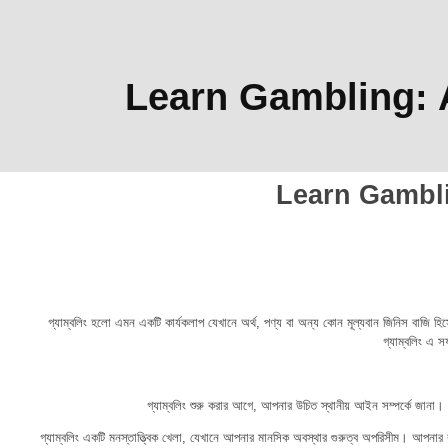
Learn Gambling: A
Learn Gambli
গ্যাম্বলিং হলো এমন একটি কার্যকলাপ যেখানে অর্থ, পণ্য বা অন্য কোন মূল্যবান জিনিস বাজি হ
গ্যাম্বলিং এ 
গ্যাম্বলিং শুরু করার আগে, আপনার উচিত স্থানীয় আইন সম্পর্কে জানা।
গ্যাম্বলিং একটি মনস্তাত্ত্বিক খেলা, যেখানে আপনার মানসিক অবস্থার গুরুত্ব অপরিসীম। আপনার