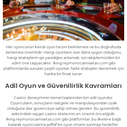
Her oyuncunun kendi oyun tarzını belirlemesi ve bu doğrultuda
ilerlemesi önemlidir. Hangi oyunların size daha uygun olduğunu,
hangi stratejilerin işe yaradığını anlamak, sizi rakiplerinizden bir
adım öne taşıyacaktır. 1king.reymonocamisetas.com gibi
platformlarda sunulan çeşitli oyunlar, farklı stratejiler denemek için
harika bir fırsat sunar.
Adil Oyun ve Güvenilirlik Kavramları
Casino deneyiminin temel taşlarından biri adil oyundur.
Oyuncuların, sonuçların rastgele ve manipülasyondan uzak
olduğuna dair güvenceye sahip olması gerekir. Bu güvenilirlik,
sektördeki saygın casino sitelerinin en önemli önceliğidir.
1king.reymonocamisetas.com gibi platformlar, bu ilkelere bağlı
kalarak oyuncularına şeffaf bir oyun ortamı sunmayı hedefler.