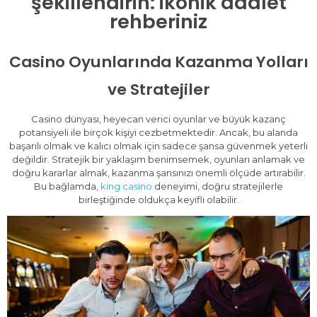
şekillendirin: ikonik adalet
rehberiniz
Casino Oyunlarında Kazanma Yolları
ve Stratejiler
Casino dünyası, heyecan verici oyunlar ve büyük kazanç
potansiyeli ile birçok kişiyi cezbetmektedir. Ancak, bu alanda
başarılı olmak ve kalıcı olmak için sadece şansa güvenmek yeterli
değildir. Stratejik bir yaklaşım benimsemek, oyunları anlamak ve
doğru kararlar almak, kazanma şansınızı önemli ölçüde artırabilir.
Bu bağlamda,
king casino
deneyimi, doğru stratejilerle
birleştiğinde oldukça keyifli olabilir.