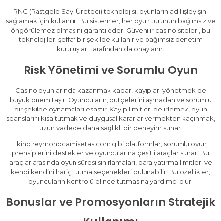
RNG (Rastgele Sayı Üreteci) teknolojisi, oyunların adil işleyişini
sağlamak için kullanılır. Bu sistemler, her oyun turunun bağımsız ve
öngörülemez olmasını garanti eder. Güvenilir casino siteleri, bu
teknolojileri şeffaf bir şekilde kullanır ve bağımsız denetim
kuruluşları tarafından da onaylanır.
Risk Yönetimi ve Sorumlu Oyun
Casino oyunlarında kazanmak kadar, kayıpları yönetmek de
büyük önem taşır. Oyuncuların, bütçelerini aşmadan ve sorumlu
bir şekilde oynamaları esastır. Kayıp limitleri belirlemek, oyun
seanslarını kısa tutmak ve duygusal kararlar vermekten kaçınmak,
uzun vadede daha sağlıklı bir deneyim sunar.
1king.reymonocamisetas.com gibi platformlar, sorumlu oyun
prensiplerini destekler ve oyuncularına çeşitli araçlar sunar. Bu
araçlar arasında oyun süresi sınırlamaları, para yatırma limitleri ve
kendi kendini hariç tutma seçenekleri bulunabilir. Bu özellikler,
oyuncuların kontrolü elinde tutmasına yardımcı olur.
Bonuslar ve Promosyonların Stratejik