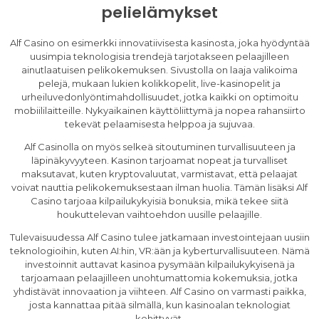
pelielämykset
Alf Casino on esimerkki innovatiivisesta kasinosta, joka hyödyntää
uusimpia teknologisia trendejä tarjotakseen pelaajilleen
ainutlaatuisen pelikokemuksen. Sivustolla on laaja valikoima
pelejä, mukaan lukien kolikkopelit, live-kasinopelit ja
urheiluvedonlyöntimahdollisuudet, jotka kaikki on optimoitu
mobiililaitteille. Nykyaikainen käyttöliittymä ja nopea rahansiirto
tekevät pelaamisesta helppoa ja sujuvaa.
Alf Casinolla on myös selkeä sitoutuminen turvallisuuteen ja
läpinäkyvyyteen. Kasinon tarjoamat nopeat ja turvalliset
maksutavat, kuten kryptovaluutat, varmistavat, että pelaajat
voivat nauttia pelikokemuksestaan ilman huolia. Tämän lisäksi Alf
Casino tarjoaa kilpailukykyisiä bonuksia, mikä tekee siitä
houkuttelevan vaihtoehdon uusille pelaajille.
Tulevaisuudessa Alf Casino tulee jatkamaan investointejaan uusiin
teknologioihin, kuten AI:hin, VR:ään ja kyberturvallisuuteen. Nämä
investoinnit auttavat kasinoa pysymään kilpailukykyisenä ja
tarjoamaan pelaajilleen unohtumattomia kokemuksia, jotka
yhdistävät innovaation ja viihteen. Alf Casino on varmasti paikka,
josta kannattaa pitää silmällä, kun kasinoalan teknologiat
kehittyvät.