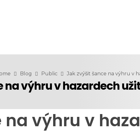
ome
Blog
Public
Jak zvýšit šance na výhru v ha.
 na výhru v hazardech užit
e na výhru v haz