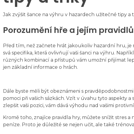
Jak zvýšit šance na výhru v hazardech užitečné tipy a t
Porozumění hře a jejím pravidl
Před tím, než začnete hrát jakoukoliv hazardní hru, j
svá specifika, která ovlivňují vaši šanci na výhru. Např
různých kombinací a přístupů vám umožní přijímat le
jen základní informace o hrách.
Dále byste měli být obeznámeni s pravděpodobnostmi j
pomoci při vašich sázkách. Vzít v úvahu tyto aspekty a
zlepšit vaši pozici, vám dává výhodu nad vašimi protivní
Kromě toho, znajíce pravidla hry, můžete snížit stres a
peníze. Proto je důležité se nejen učit, ale také trénov