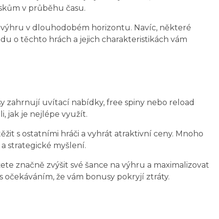
ziskům v průběhu času.
 na výhru v dlouhodobém horizontu. Navíc, některé
u o těchto hrách a jejich charakteristikách vám
 zahrnují uvítací nabídky, free spiny nebo reload
 jak je nejlépe využít.
ěžit s ostatními hráči a vyhrát atraktivní ceny. Mnoho
a strategické myšlení.
ete značně zvýšit své šance na výhru a maximalizovat
 s očekáváním, že vám bonusy pokryjí ztráty.