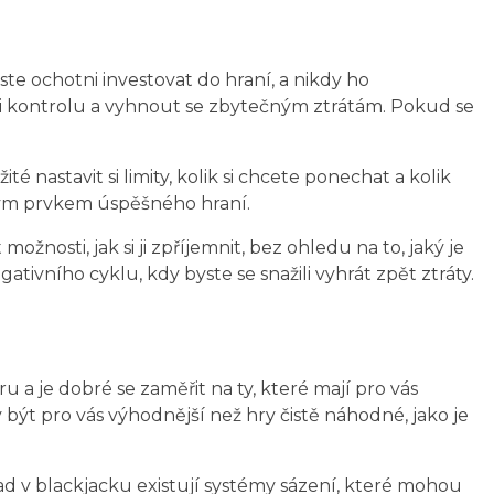
te ochotni investovat do hraní, a nikdy ho
i kontrolu a vyhnout se zbytečným ztrátám. Pokud se
é nastavit si limity, kolik si chcete ponechat a kolik
ovým prvkem úspěšného hraní.
osti, jak si ji zpříjemnit, bez ohledu na to, jaký je
ivního cyklu, kdy byste se snažili vyhrát zpět ztráty.
 a je dobré se zaměřit na ty, které mají pro vás
být pro vás výhodnější než hry čistě náhodné, jako je
ad v blackjacku existují systémy sázení, které mohou