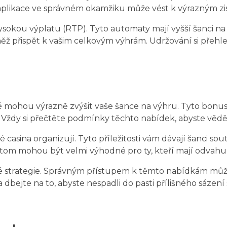
ich aplikace ve správném okamžiku může vést k výrazným 
í vysokou výplatu (RTP). Tyto automaty mají vyšší šanci
 přispět k vašim celkovým výhrám. Udržování si přehled
ré mohou výrazně zvýšit vaše šance na výhru. Tyto bonusy
. Vždy si přečtěte podmínky těchto nabídek, abyste věděli,
asina organizují. Tyto příležitosti vám dávají šanci sout
itom mohou být velmi výhodné pro ty, kteří mají odvahu 
ové strategie. Správným přístupem k těmto nabídkám můž
dbejte na to, abyste nespadli do pasti přílišného sázení