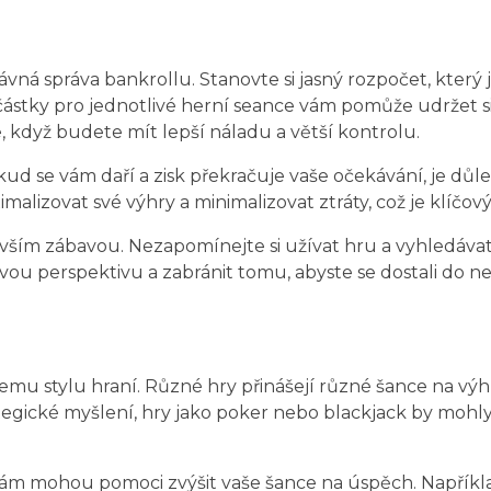
á správa bankrollu. Stanovte si jasný rozpočet, který js
částky pro jednotlivé herní seance vám pomůže udržet s
 se, když budete mít lepší náladu a větší kontrolu.
d se vám daří a zisk překračuje vaše očekávání, je důležit
lizovat své výhry a minimalizovat ztráty, což je klíč
ím zábavou. Nezapomínejte si užívat hru a vyhledávat možn
 perspektivu a zabránit tomu, abyste se dostali do negat
emu stylu hraní. Různé hry přinášejí různé šance na výhru
egické myšlení, hry jako poker nebo blackjack by mohly 
é vám mohou pomoci zvýšit vaše šance na úspěch. Napříkl