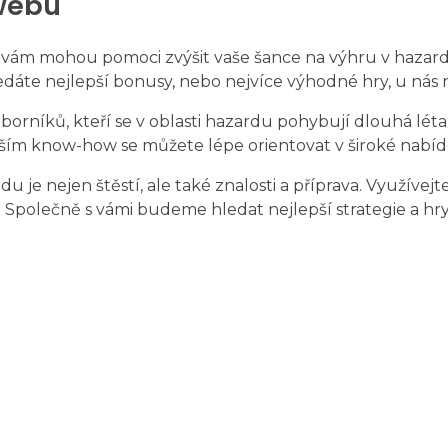
 webu
ré vám mohou pomoci zvýšit vaše šance na výhru v hazar
hledáte nejlepší bonusy, nebo nejvíce výhodné hry, u nás
dborníků, kteří se v oblasti hazardu pohybují dlouhá lé
ším know-how se můžete lépe orientovat v široké nabídc
 nejen štěstí, ale také znalosti a příprava. Využívejte 
 Společně s vámi budeme hledat nejlepší strategie a hry
Contato
Losada - Tubos e Conexões
Rua Caxias do Sul, 288 - Vila