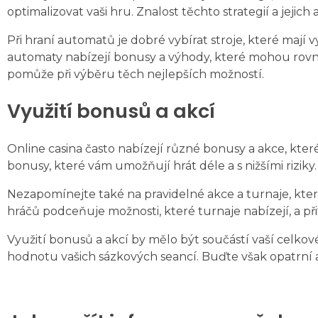
optimalizovat vaši hru. Znalost těchto strategií a jej
Při hraní automatů je dobré vybírat stroje, které maj
automaty nabízejí bonusy a výhody, které mohou rovněž
pomůže při výběru těch nejlepších možností.
Využití bonusů a akcí
Online casina často nabízejí různé bonusy a akce, kte
bonusy, které vám umožňují hrát déle a s nižšími riziky
Nezapomínejte také na pravidelné akce a turnaje, které c
hráčů podceňuje možnosti, které turnaje nabízejí, a př
Využití bonusů a akcí by mělo být součástí vaší celk
hodnotu vašich sázkových seancí. Buďte však opatrní a 