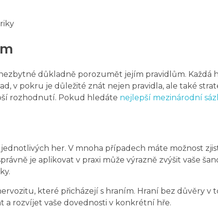
riky
ům
e nezbytné důkladně porozumět jejím pravidlům. Každá h
íklad, v pokru je důležité znát nejen pravidla, ale také s
pší rozhodnutí. Pokud hledáte
nejlepší mezinárodní sáz
ednotlivých her. V mnoha případech máte možnost zjisti
 správně je aplikovat v praxi může výrazně zvýšit vaše ša
ky.
 nervozitu, které přicházejí s hraním. Hraní bez důvěry v
at a rozvíjet vaše dovednosti v konkrétní hře.