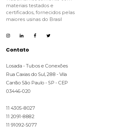
materiais testados e
certificados, fornecidos pelas
maiores usinas do Brasil
Contato
Losada - Tubos e Conexões
Rua Caxias do Sul, 288 - Vila
Carrão São Paulo - SP - CEP
03446-020
11 4305-8027
11 2091-8882
11 91092-5077