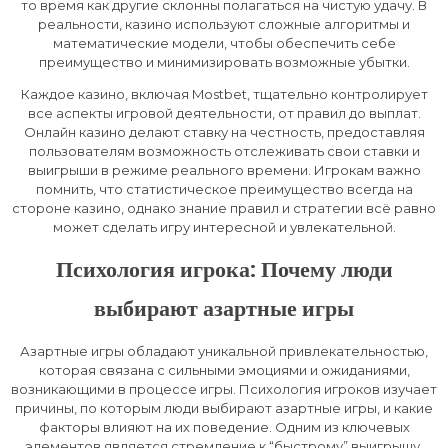
то время как другие склонны полагаться на чистую удачу. В
реальности, казино используют сложные алгоритмы и
математические модели, чтобы обеспечить себе
преимущество и минимизировать возможные убытки.
Каждое казино, включая Mostbet, тщательно контролирует
все аспекты игровой деятельности, от правил до выплат.
Онлайн казино делают ставку на честность, предоставляя
пользователям возможность отслеживать свои ставки и
выигрыши в режиме реального времени. Игрокам важно
помнить, что статистическое преимущество всегда на
стороне казино, однако знание правил и стратегии всё равно
может сделать игру интересной и увлекательной.
Психология игрока: Почему люди
выбирают азартные игры
Азартные игры обладают уникальной привлекательностью,
которая связана с сильными эмоциями и ожиданиями,
возникающими в процессе игры. Психология игроков изучает
причины, по которым люди выбирают азартные игры, и какие
факторы влияют на их поведение. Одним из ключевых
элементов является стремление к “быстрому” выигрышу,