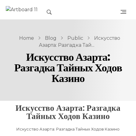
Home
Blog
Public
Искусство
Азарта: Разгадка Тай...
Искусство Азарта:
Разгадка Тайных Ходов
Казино
Искусство Азарта: Разгадка
Тайных Ходов Казино
Искусство Азарта: Разгадка Тайных Ходов Казино