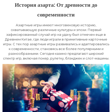
История азарта: От древности до
современности
Азартные игры имеют многовековую историю,
охватывающую различные культуры и эпохи. Первый
зафиксированный случай игр на удачу был отмечен еще в
Древнем Китае, где люди играли в примитивные карточные
игры. С тех пор азартные игры развивались и адаптировались
к современности, становясь все более популярными и
разнообразными. Сегодня казино предлагают широкий
спектр игр, включая покер, рулетку, блэкджек и слот-машины.