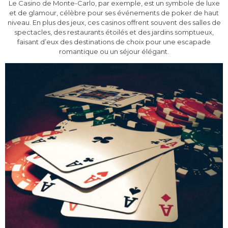
Le Casino de Monte-Carlo, par exemple, est un symbole de luxe
et de glamour, célèbre pour ses événements de poker de haut
niveau. En plus des jeux, ces casinos offrent souvent des salles de
spectacles, des restaurants étoilés et des jardins somptueux,
faisant d’eux des destinations de choix pour une escapade
romantique ou un séjour élégant.