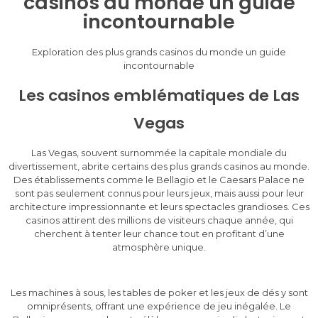
casinos du monde un guide
incontournable
Exploration des plus grands casinos du monde un guide
incontournable
Les casinos emblématiques de Las
Vegas
Las Vegas, souvent surnommée la capitale mondiale du
divertissement, abrite certains des plus grands casinos au monde.
Des établissements comme le Bellagio et le Caesars Palace ne
sont pas seulement connus pour leurs jeux, mais aussi pour leur
architecture impressionnante et leurs spectacles grandioses. Ces
casinos attirent des millions de visiteurs chaque année, qui
cherchent à tenter leur chance tout en profitant d’une
atmosphère unique.
Les machines à sous, les tables de poker et les jeux de dés y sont
omniprésents, offrant une expérience de jeu inégalée. Le