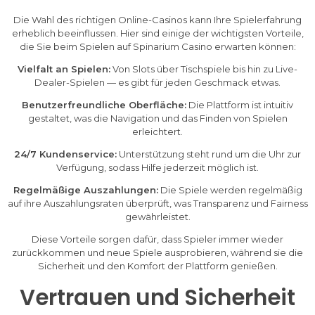
Die Wahl des richtigen Online-Casinos kann Ihre Spielerfahrung
erheblich beeinflussen. Hier sind einige der wichtigsten Vorteile,
die Sie beim Spielen auf Spinarium Casino erwarten können:
Vielfalt an Spielen:
Von Slots über Tischspiele bis hin zu Live-
Dealer-Spielen — es gibt für jeden Geschmack etwas.
Benutzerfreundliche Oberfläche:
Die Plattform ist intuitiv
gestaltet, was die Navigation und das Finden von Spielen
erleichtert.
24/7 Kundenservice:
Unterstützung steht rund um die Uhr zur
Verfügung, sodass Hilfe jederzeit möglich ist.
Regelmäßige Auszahlungen:
Die Spiele werden regelmäßig
auf ihre Auszahlungsraten überprüft, was Transparenz und Fairness
gewährleistet.
Diese Vorteile sorgen dafür, dass Spieler immer wieder
zurückkommen und neue Spiele ausprobieren, während sie die
Sicherheit und den Komfort der Plattform genießen.
Vertrauen und Sicherheit