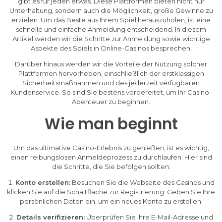
gibt es für jeden etwas. Diese Plattformen bieten nicht nur
Unterhaltung, sondern auch die Möglichkeit, große Gewinne zu
erzielen. Um das Beste aus Ihrem Spiel herauszuholen, ist eine
schnelle und einfache Anmeldung entscheidend. In diesem
Artikel werden wir die Schritte zur Anmeldung sowie wichtige
Aspekte des Spiels in Online-Casinos besprechen.
Darüber hinaus werden wir die Vorteile der Nutzung solcher
Plattformen hervorheben, einschließlich der erstklassigen
Sicherheitsmaßnahmen und des jederzeit verfügbaren
Kundenservice. So sind Sie bestens vorbereitet, um Ihr Casino-
Abenteuer zu beginnen.
Wie man beginnt
Um das ultimative Casino-Erlebnis zu genießen, ist es wichtig,
einen reibungslosen Anmeldeprozess zu durchlaufen. Hier sind
die Schritte, die Sie befolgen sollten:
Konto erstellen:
Besuchen Sie die Webseite des Casinos und
klicken Sie auf die Schaltfläche zur Registrierung. Geben Sie Ihre
persönlichen Daten ein, um ein neues Konto zu erstellen.
Details verifizieren:
Überprüfen Sie Ihre E-Mail-Adresse und