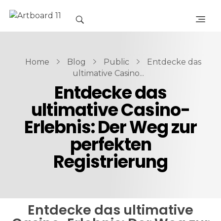
Home
Blog
Public
Entdecke das
ultimative Casino...
Entdecke das
ultimative Casino-
Erlebnis: Der Weg zur
perfekten
Registrierung
Entdecke das ultimative