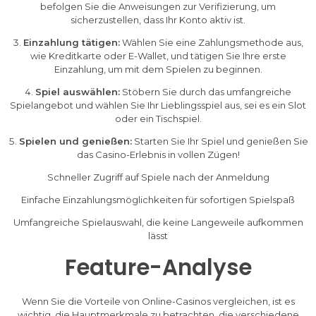
befolgen Sie die Anweisungen zur Verifizierung, um
sicherzustellen, dass Ihr Konto aktiv ist.
Einzahlung tätigen:
Wählen Sie eine Zahlungsmethode aus,
wie Kreditkarte oder E-Wallet, und tätigen Sie Ihre erste
Einzahlung, um mit dem Spielen zu beginnen.
Spiel auswählen:
Stöbern Sie durch das umfangreiche
Spielangebot und wählen Sie Ihr Lieblingsspiel aus, sei es ein Slot
oder ein Tischspiel.
Spielen und genießen:
Starten Sie Ihr Spiel und genießen Sie
das Casino-Erlebnis in vollen Zügen!
Schneller Zugriff auf Spiele nach der Anmeldung
Einfache Einzahlungsmöglichkeiten für sofortigen Spielspaß
Umfangreiche Spielauswahl, die keine Langeweile aufkommen
lässt
Feature-Analyse
Wenn Sie die Vorteile von Online-Casinos vergleichen, ist es
wichtig, die Hauptmerkmale zu betrachten, die verschiedene