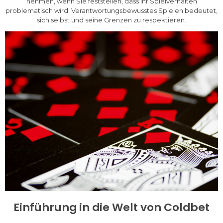
nehmen, wenn Sie feststellen, dass Ihr Spielverhalten
problematisch wird. Verantwortungsbewusstes Spielen bedeutet,
sich selbst und seine Grenzen zu respektieren.
Einführung in die Welt von Coldbet