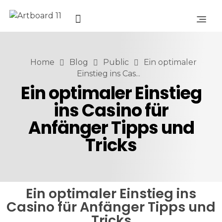
Home
Blog
Public
Ein optimaler
Einstieg ins Cas...
Ein optimaler Einstieg
ins Casino für
Anfänger Tipps und
Tricks
Ein optimaler Einstieg ins
Casino für Anfänger Tipps und
Tricks