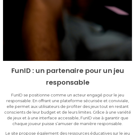
FunID : un partenaire pour un jeu
responsable
FunID se positionne comme un acteur engagé pour le jeu
responsable. En offrant une plateforme sécurisée et conviviale,
elle permet aux utilisateurs de profiter des jeux tout en restant
conscients de leur budget et de leurs limites. Grâce à une variété
de jeux et à une interface accessible, FunID vise à garantir que
chaque joueur puisse s’amuser de manière responsable.
Le site propose également des ressources éducatives sur le jeu