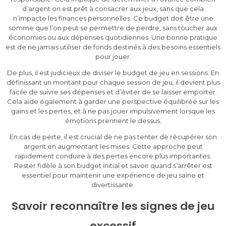
d’argent on est prêt à consacrer aux jeux, sans que cela
n’impacte les finances personnelles. Ce budget doit être une
somme que l’on peut se permettre de perdre, sans toucher aux
économies ou aux dépenses quotidiennes. Une bonne pratique
est de ne jamais utiliser de fonds destinés à des besoins essentiels
pour jouer.
De plus, il est judicieux de diviser le budget de jeu en sessions. En
définissant un montant pour chaque session de jeu, il devient plus
facile de suivre ses dépenses et d’éviter de se laisser emporter.
Cela aide également à garder une perspective équilibrée sur les
gains et les pertes, et à ne pas jouer impulsivement lorsque les
émotions prennent le dessus.
En cas de perte, il est crucial de ne pas tenter de récupérer son
argent en augmentant les mises. Cette approche peut
rapidement conduire à des pertes encore plus importantes.
Rester fidèle à son budget initial et savoir quand s’arrêter est
essentiel pour maintenir une expérience de jeu saine et
divertissante.
Savoir reconnaître les signes de jeu
excessif