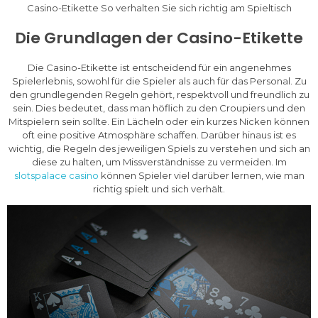
Casino-Etikette So verhalten Sie sich richtig am Spieltisch
Die Grundlagen der Casino-Etikette
Die Casino-Etikette ist entscheidend für ein angenehmes
Spielerlebnis, sowohl für die Spieler als auch für das Personal. Zu
den grundlegenden Regeln gehört, respektvoll und freundlich zu
sein. Dies bedeutet, dass man höflich zu den Croupiers und den
Mitspielern sein sollte. Ein Lächeln oder ein kurzes Nicken können
oft eine positive Atmosphäre schaffen. Darüber hinaus ist es
wichtig, die Regeln des jeweiligen Spiels zu verstehen und sich an
diese zu halten, um Missverständnisse zu vermeiden. Im
slotspalace casino
können Spieler viel darüber lernen, wie man
richtig spielt und sich verhält.