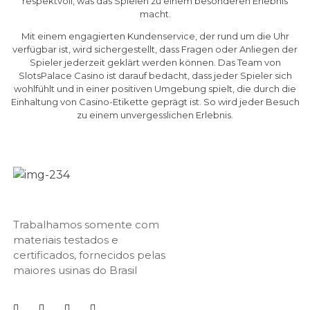
respektvoll, was das Spielen zu einem besonderen Erlebnis
macht.
Mit einem engagierten Kundenservice, der rund um die Uhr
verfügbar ist, wird sichergestellt, dass Fragen oder Anliegen der
Spieler jederzeit geklärt werden können. Das Team von
SlotsPalace Casino ist darauf bedacht, dass jeder Spieler sich
wohlfühlt und in einer positiven Umgebung spielt, die durch die
Einhaltung von Casino-Etikette geprägt ist. So wird jeder Besuch
zu einem unvergesslichen Erlebnis.
Trabalhamos somente com
materiais testados e
certificados, fornecidos pelas
maiores usinas do Brasil