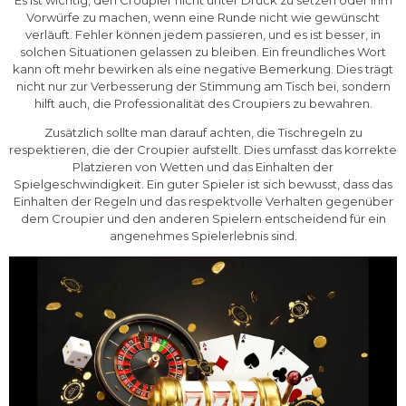
Es ist wichtig, den Croupier nicht unter Druck zu setzen oder ihm
Vorwürfe zu machen, wenn eine Runde nicht wie gewünscht
verläuft. Fehler können jedem passieren, und es ist besser, in
solchen Situationen gelassen zu bleiben. Ein freundliches Wort
kann oft mehr bewirken als eine negative Bemerkung. Dies trägt
nicht nur zur Verbesserung der Stimmung am Tisch bei, sondern
hilft auch, die Professionalität des Croupiers zu bewahren.
Zusätzlich sollte man darauf achten, die Tischregeln zu
respektieren, die der Croupier aufstellt. Dies umfasst das korrekte
Platzieren von Wetten und das Einhalten der
Spielgeschwindigkeit. Ein guter Spieler ist sich bewusst, dass das
Einhalten der Regeln und das respektvolle Verhalten gegenüber
dem Croupier und den anderen Spielern entscheidend für ein
angenehmes Spielerlebnis sind.