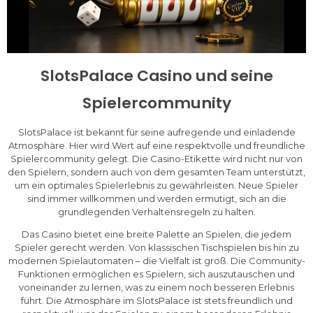
SlotsPalace Casino und seine
Spielercommunity
SlotsPalace ist bekannt für seine aufregende und einladende
Atmosphäre. Hier wird Wert auf eine respektvolle und freundliche
Spielercommunity gelegt. Die Casino-Etikette wird nicht nur von
den Spielern, sondern auch von dem gesamten Team unterstützt,
um ein optimales Spielerlebnis zu gewährleisten. Neue Spieler
sind immer willkommen und werden ermutigt, sich an die
grundlegenden Verhaltensregeln zu halten.
Das Casino bietet eine breite Palette an Spielen, die jedem
Spieler gerecht werden. Von klassischen Tischspielen bis hin zu
modernen Spielautomaten – die Vielfalt ist groß. Die Community-
Funktionen ermöglichen es Spielern, sich auszutauschen und
voneinander zu lernen, was zu einem noch besseren Erlebnis
führt. Die Atmosphäre im SlotsPalace ist stets freundlich und