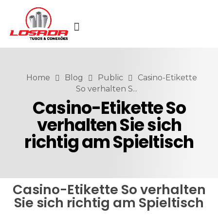
Home
Blog
Public
Casino-Etikette
So verhalten S...
Casino-Etikette So
verhalten Sie sich
richtig am Spieltisch
Casino-Etikette So verhalten
Sie sich richtig am Spieltisch