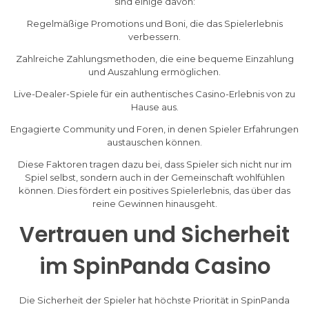
sind einige davon:
Regelmäßige Promotions und Boni, die das Spielerlebnis
verbessern.
Zahlreiche Zahlungsmethoden, die eine bequeme Einzahlung
und Auszahlung ermöglichen.
Live-Dealer-Spiele für ein authentisches Casino-Erlebnis von zu
Hause aus.
Engagierte Community und Foren, in denen Spieler Erfahrungen
austauschen können.
Diese Faktoren tragen dazu bei, dass Spieler sich nicht nur im
Spiel selbst, sondern auch in der Gemeinschaft wohlfühlen
können. Dies fördert ein positives Spielerlebnis, das über das
reine Gewinnen hinausgeht.
Vertrauen und Sicherheit
im SpinPanda Casino
Die Sicherheit der Spieler hat höchste Priorität in SpinPanda