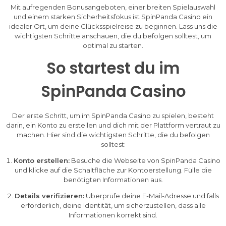
Mit aufregenden Bonusangeboten, einer breiten Spielauswahl
und einem starken Sicherheitsfokus ist SpinPanda Casino ein
idealer Ort, um deine Glücksspielreise zu beginnen. Lass uns die
wichtigsten Schritte anschauen, die du befolgen solltest, um
optimal zu starten.
So startest du im
SpinPanda Casino
Der erste Schritt, um im SpinPanda Casino zu spielen, besteht
darin, ein Konto zu erstellen und dich mit der Plattform vertraut zu
machen. Hier sind die wichtigsten Schritte, die du befolgen
solltest:
Konto erstellen:
Besuche die Webseite von SpinPanda Casino
und klicke auf die Schaltfläche zur Kontoerstellung. Fülle die
benötigten Informationen aus.
Details verifizieren:
Überprüfe deine E-Mail-Adresse und falls
erforderlich, deine Identität, um sicherzustellen, dass alle
Informationen korrekt sind.