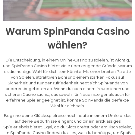
Warum SpinPanda Casino
wählen?
Die Entscheidung, in einem Online-Casino zu spielen, ist wichtig,
und SpinPanda Casino bietet viele überzeugende Gründe, warum
es die richtige Wahl für dich sein könnte. Mit einer breiten Palette
von Spielen, attraktiven Boni und einem starken Fokus auf
Sicherheit und Kundenzufriedenheit hebt sich SpinPanda von
anderen Angeboten ab. Wenn du nach einem freundlichen und
sicheren Casino suchst, das sowohl für Neueinsteiger als auch für
erfahrene Spieler geeignet ist, könnte SpinPanda die perfekte
Wahl für dich sein.
Beginne deine Glücksspielreise noch heute in einem Umfeld, das
auf deine Bedürfnisse eingeht und dir ein erstklassiges
Spielerlebnis bietet. Egal, ob du Slots drehst oder am Tisch spielst,
im SpinPanda Casino findest du alles, was du benötigst, um Spaß