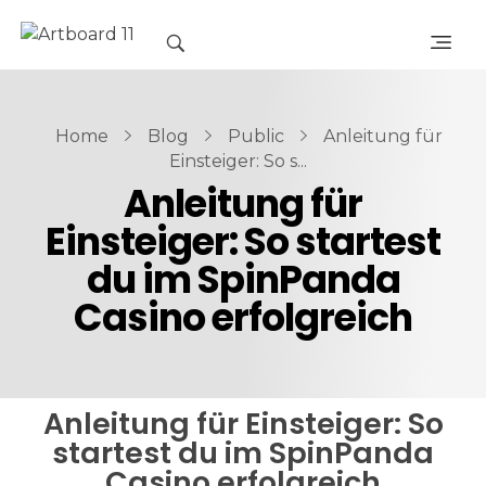
Home
Blog
Public
Anleitung für
Einsteiger: So s...
Anleitung für
Einsteiger: So startest
du im SpinPanda
Casino erfolgreich
Anleitung für Einsteiger: So
startest du im SpinPanda
Casino erfolgreich