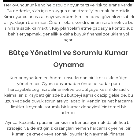
Her oyuncunun kendine özgü bir oyun tarzı ve risk toleransı vardır.
Bu nedenle, sizin için en uygun olan stratejiyi bulmak önemlidir.
Kimi oyuncular risk almayı severken, kimileri daha güvenli ve sabırlı
bir yaklaşım benimser. Önemli olan, kendi sınırlarınızı bilmek ve bu
sınırlara sadık kalmaktır. Kayıpları telafi etme çabasıyla kontrolsüz
bahisler yapmak, genellikle daha büyük finansal zorluklara yol
açar.
Bütçe Yönetimi ve Sorumlu Kumar
Oynama
Kumar oynarken en önemli unsurlardan biri, kesinlikle bütçe
yönetimidir. Oyuna başlamadan önce ne kadar para
harcayabileceğinizi belirlemeli ve bu bütçeye kesinlikle sadık
kalmalısınız. Kaybettiğinizde bu bütçeyi aşmak cazip gelse de, bu
uzun vadede büyük sorunlara yol açabilir. Kendinize net harcama
limitleri koymak, sorumlu bir kumar deneyimi için temel bir
adımdır.
Ayrıca, kazanılan paranın bir kısmını kenara ayırmak da akıllıca bir
stratejidir. Elde ettiğiniz kazançları hemen harcamak yerine, bir
kısmını çekmek veya sonraki oyunlar için ayırmak, finansal