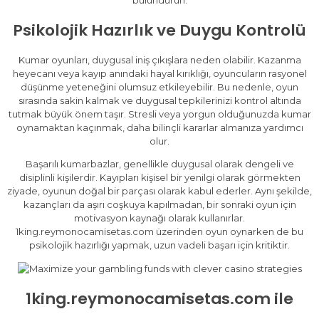
Psikolojik Hazırlık ve Duygu Kontrolü
Kumar oyunları, duygusal iniş çıkışlara neden olabilir. Kazanma
heyecanı veya kayıp anındaki hayal kırıklığı, oyuncuların rasyonel
düşünme yeteneğini olumsuz etkileyebilir. Bu nedenle, oyun
sırasında sakin kalmak ve duygusal tepkilerinizi kontrol altında
tutmak büyük önem taşır. Stresli veya yorgun olduğunuzda kumar
oynamaktan kaçınmak, daha bilinçli kararlar almanıza yardımcı
olur.
Başarılı kumarbazlar, genellikle duygusal olarak dengeli ve
disiplinli kişilerdir. Kayıpları kişisel bir yenilgi olarak görmekten
ziyade, oyunun doğal bir parçası olarak kabul ederler. Aynı şekilde,
kazançları da aşırı coşkuya kapılmadan, bir sonraki oyun için
motivasyon kaynağı olarak kullanırlar.
1king.reymonocamisetas.com üzerinden oyun oynarken de bu
psikolojik hazırlığı yapmak, uzun vadeli başarı için kritiktir.
1king.reymonocamisetas.com ile